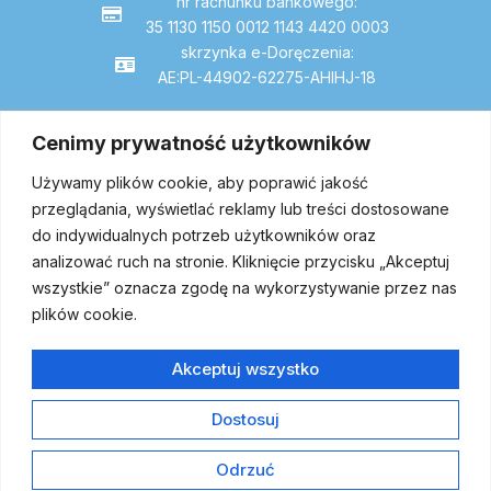
nr rachunku bankowego:
35 1130 1150 0012 1143 4420 0003
skrzynka e-Doręczenia:
AE:PL-44902-62275-AHIHJ-18
Cenimy prywatność użytkowników
Dojazd
Używamy plików cookie, aby poprawić jakość
przeglądania, wyświetlać reklamy lub treści dostosowane
do indywidualnych potrzeb użytkowników oraz
analizować ruch na stronie. Kliknięcie przycisku „Akceptuj
wszystkie” oznacza zgodę na wykorzystywanie przez nas
plików cookie.
Akceptuj wszystko
Dostosuj
Copyright © 2024 | All Rights Reserved by Szpial w Proszowicach
Odrzuć
| Projekt strony internetowej wykonany przez:
home.pl