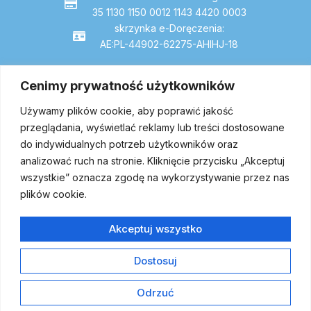
35 1130 1150 0012 1143 4420 0003
skrzynka e-Doręczenia:
AE:PL-44902-62275-AHIHJ-18
Cenimy prywatność użytkowników
Dojazd
Używamy plików cookie, aby poprawić jakość
przeglądania, wyświetlać reklamy lub treści dostosowane
do indywidualnych potrzeb użytkowników oraz
analizować ruch na stronie. Kliknięcie przycisku „Akceptuj
wszystkie” oznacza zgodę na wykorzystywanie przez nas
plików cookie.
Akceptuj wszystko
Dostosuj
Copyright © 2024 | All Rights Reserved by Szpial w Proszowicach
Odrzuć
| Projekt strony internetowej wykonany przez:
home.pl