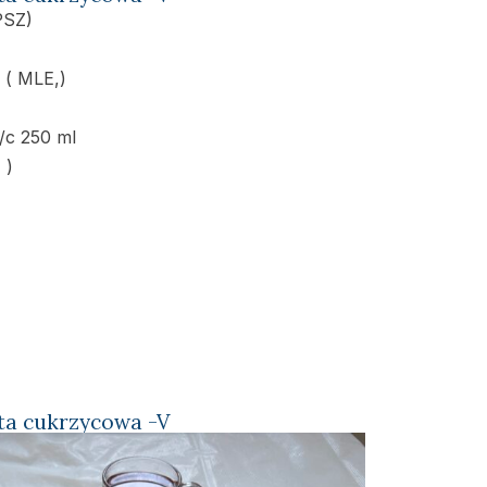
PSZ)
 ( MLE,)
/c 250 ml
 )
ta cukrzycowa -V