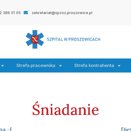
2 386 51 05
sekretariat@spzoz.proszowice.pl
Strefa pracownika
Strefa kontrahenta
Śniadanie
na -I
Die