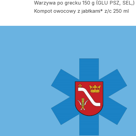
Warzywa po grecku 150 g (GLU PSZ, SEL,)
Kompot owocowy z jabłkami* z/c 250 ml