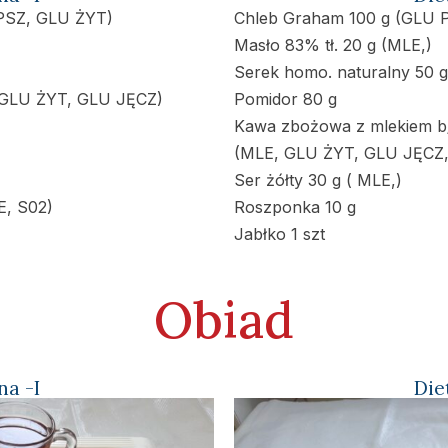
 PSZ, GLU ŻYT)
Chleb Graham 100 g (GLU 
Masło 83% tł. 20 g (MLE,)
Serek homo. naturalny 50 g
 GLU ŻYT, GLU JĘCZ)
Pomidor 80 g
Kawa zbożowa z mlekiem b
(MLE, GLU ŻYT, GLU JĘCZ,
Ser żółty 30 g ( MLE,)
E, S02)
Roszponka 10 g
Jabłko 1 szt
Obiad
na -I
Die