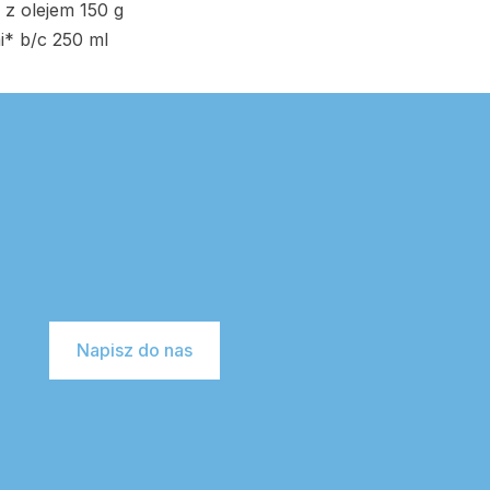
 z olejem 150 g
* b/c 250 ml
Napisz do nas