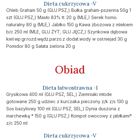
Dieta cukrzycowa -V
Chleb Graham 50 g (GLU PSZ,) Bułka graham-pszenna 50g 1
szt (GLU PSZ,) Masło 83% tł. 20 g (MLE,) Serek homo.
naturalny 80 g (MLE,) Jabłko 150 g Kawa zbożowa z mlekiem
b/c 250 ml (MLE, GLU ŻYT, GLU JĘCZ,) Szynkowa dębowa
kieł.wp.gr.rozd.wędz.parzo.z dodat.wody w osł.niejad 30 g
Pomidor 80 g Sałata zielona 20 g
Obiad
Dieta łatwostrawna -I
Grysikowa 400 ml (GLU PSZ, SEL,) Ziemniaki młode
gotowane 250 g udziec z kurczaka pieczony z/k z/s 130 g
Sos bazyliowy 100 ml (GLU PSZ, SEL,) Dynia duszona z
marchewką * 150 g (GLU PSZ,) Kompot owocowy z jabłkami*
z/c 250 ml
Dieta cukrzycowa -V