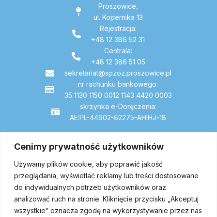
Proszowice,
ul. Kopernika 13
Rejestracja:
+48 12 386 52 31
Centrala:
+48 12 386 51 05
sekretariat@spzoz.proszowice.pl
nr rachunku bankowego:
35 1130 1150 0012 1143 4420 0003
skrzynka e-Doręczenia:
AE:PL-44902-62275-AHIHJ-18
Cenimy prywatność użytkowników
Dojazd
Używamy plików cookie, aby poprawić jakość
przeglądania, wyświetlać reklamy lub treści dostosowane
do indywidualnych potrzeb użytkowników oraz
analizować ruch na stronie. Kliknięcie przycisku „Akceptuj
wszystkie” oznacza zgodę na wykorzystywanie przez nas