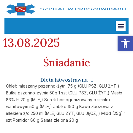
Otwórz
13.08.2025
Śniadanie
Dieta łatwostrawna -I
Chleb mieszany pszenno-żytni 75 g (GLU PSZ, GLU ŻYT,)
Bułka pszenno-żytnia 50g 1 szt (GLU PSZ, GLU ŻYT,) Masło
83% tł. 20 g (MLE,) Serek homogenizowany o smaku
waniliowym 50 g (MLE,) Jabłko 150 g Kawa zbożowa z
mlekiem z/c 250 ml (MLE, GLU ŻYT, GLU JĘCZ, ) Miód (25g) 1
szt Pomidor 80 g Sałata zielona 20 g