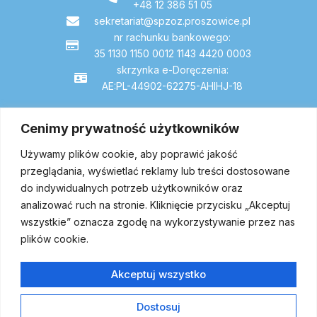
+48 12 386 51 05
sekretariat@spzoz.proszowice.pl
nr rachunku bankowego:
35 1130 1150 0012 1143 4420 0003
skrzynka e-Doręczenia:
AE:PL-44902-62275-AHIHJ-18
Cenimy prywatność użytkowników
Dojazd
Używamy plików cookie, aby poprawić jakość
przeglądania, wyświetlać reklamy lub treści dostosowane
do indywidualnych potrzeb użytkowników oraz
analizować ruch na stronie. Kliknięcie przycisku „Akceptuj
wszystkie” oznacza zgodę na wykorzystywanie przez nas
plików cookie.
Akceptuj wszystko
Dostosuj